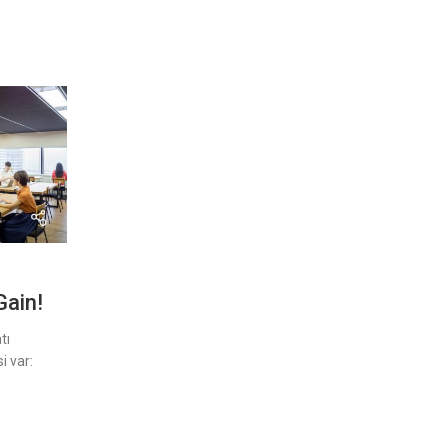
Gain!
tı
i var: