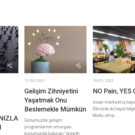
13 EKI 2023
18 EYL 2023
Gelişim Zihniyetini
NO Pain, YES 
Yaşatmak Onu
İnsan-merkezli iş haya
Beslemekle Mümkün
Elimizde iki hayat bilgis
Mutlu olma...
NIZLA
Günümüzde gelişim
N
programlarının omurgası
konumunda bulunan “growth