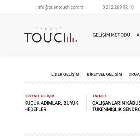
info@talentouch.com.tr
0 212 269 92 10
GELIŞIM METODU
A
LIDER GELIŞIMI
BIREYSEL GELIŞIM
ORGA
BİREYSEL GELİŞİM
ESENLİK
KÜÇÜK ADIMLAR, BÜYÜK
ÇALIŞANLARIN KÂBU
HEDEFLER
TÜKENMİŞLİK SENDR