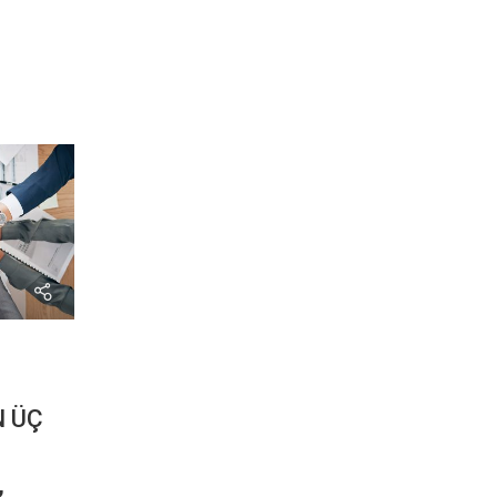
N ÜÇ
,