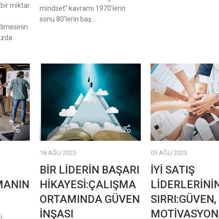
ir miktar
mindset” kavramı 1970’lerin
sonu 80’lerin baş...
limesinin
uzda
18 AĞU 2023
03 AĞU 2023
BİR LİDERİN BAŞARI
İYİ SATIŞ
MANIN
HİKAYESİ:ÇALIŞMA
LİDERLERİNİ
ORTAMINDA GÜVEN
SIRRI:GÜVEN,
İNŞASI
MOTİVASYON
i