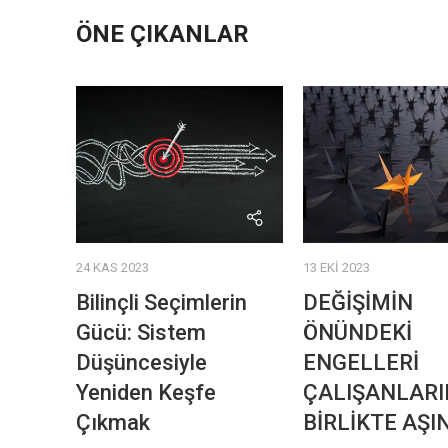
ÖNE ÇIKANLAR
24 KAS 2023
13 EKI 2023
Bilinçli Seçimlerin
DEĞİŞİMİN
Gücü: Sistem
ÖNÜNDEKİ
Düşüncesiyle
ENGELLERİ
Yeniden Keşfe
ÇALIŞANLARI
Çıkmak
BİRLİKTE AŞI