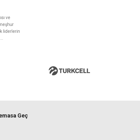
sı ve
 meşhur
 liderlerin
..
Temasa Geç