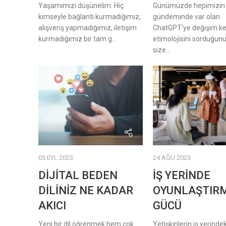
Yaşamımızı düşünelim. Hiç
Günümüzde hepimizin b
kimseyle bağlantı kurmadığımız,
gündeminde var olan
alışveriş yapmadığımız, iletişim
ChatGPT’ye değişim ke
kurmadığımız bir tam g...
etimolojisini sorduğun
size...
05 EYL 2023
24 AĞU 2023
DİJİTAL BEDEN
İŞ YERİNDE
DİLİNİZ NE KADAR
OYUNLAŞTIR
AKICI
GÜCÜ
Yeni bir dil öğrenmek hem çok
Yetişkinlerin iş yerindek