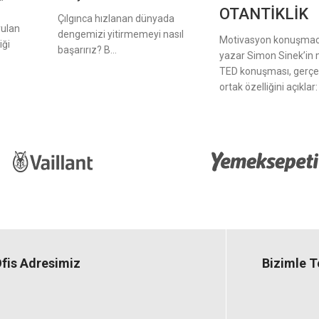
OTANTİKLİK
Çılgınca hızlanan dünyada
yulan
dengemizi yitirmemeyi nasıl
Motivasyon konuşmacı
iği
başarırız? B...
yazar Simon Sinek’in
TED konuşması, gerçek
ortak özelliğini açıklar: .
fis Adresimiz
Bizimle 