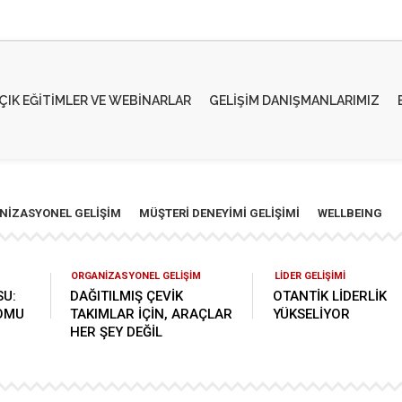
ÇIK EĞİTİMLER VE WEBİNARLAR
GELIŞIM DANIŞMANLARIMIZ
NIZASYONEL GELIŞIM
MÜŞTERI DENEYIMI GELIŞIMI
WELLBEING
ORGANİZASYONEL GELİŞİM
LİDER GELİŞİMİ
SU:
DAĞITILMIŞ ÇEVİK
OTANTİK LİDERLİK
OMU
TAKIMLAR İÇİN, ARAÇLAR
YÜKSELİYOR
HER ŞEY DEĞİL