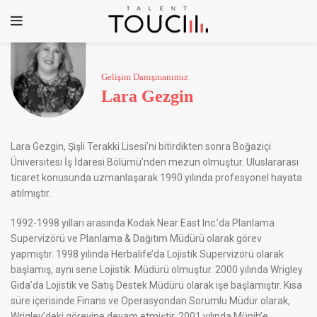
Lara Gezgin, Şişli Terakki Lisesi’ni bitirdikten sonra Boğaziçi
Üniversitesi İş İdaresi Bölümü’nden mezun olmuştur. Uluslararası
ticaret konusunda uzmanlaşarak 1990 yılında profesyonel hayata
atılmıştır.
1992-1998 yılları arasında Kodak Near East Inc.’da Planlama
Supervizörü ve Planlama & Dağıtım Müdürü olarak görev
yapmıştır. 1998 yılında Herbalife’da Lojistik Supervizörü olarak
başlamış, aynı sene Lojistik Müdürü olmuştur. 2000 yılında Wrigley
Gıda’da Lojistik ve Satış Destek Müdürü olarak işe başlamıştır. Kısa
süre içerisinde Finans ve Operasyondan Sorumlu Müdür olarak,
Wrigley’deki görevine devam etmiştir. 2001 yılında Münih’e